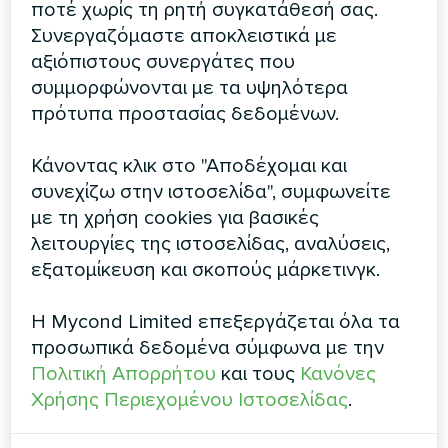
ποτέ χωρίς τη ρητή συγκατάθεσή σας.
Συνεργαζόμαστε αποκλειστικά με
ΔΙΑΒΆΣΤΕ ΠΕΡΙΣΣΌΤΕΡΑ
αξιόπιστους συνεργάτες που
συμμορφώνονται με τα υψηλότερα
πρότυπα προστασίας δεδομένων.
Κάνοντας κλικ στο "Αποδέχομαι και
συνεχίζω στην ιστοσελίδα", συμφωνείτε
με τη χρήση cookies για βασικές
λειτουργίες της ιστοσελίδας, αναλύσεις,
εξατομίκευση και σκοπούς μάρκετινγκ.
Η Mycond Limited επεξεργάζεται όλα τα
Μονάδες fan coil αεραγωγών
προσωπικά δεδομένα σύμφωνα με την
Πολιτική Απορρήτου
και τους
Κανόνες
χαμηλού ESP σειρά MCFDS
Χρήσης Περιεχομένου Ιστοσελίδας
.
Οι αεραγωγές χαμηλής πίεσης με fan coil αποτελούν
ιδανική λύση σε ένα σύστημα θέρμανσης και