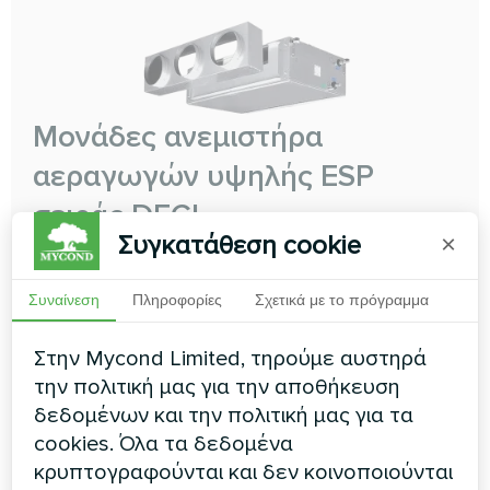
Μονάδες ανεμιστήρα
αεραγωγών υψηλής ESP
σειράς DFCL
Συγκατάθεση cookie
×
Ο αεραγωγός υψηλής πίεσης χρησιμοποιείται συνήθως
σε μεγάλους χώρους με ψηλά ταβάνια, όπως αίθουσες
συνεδριάσεων, ξενοδοχεία, αεροδρόμια, μουσεία και
Συναίνεση
Πληροφορίες
Σχετικά με το πρόγραμμα
άλλα μεγάλα κτίρια. Η υψηλή πίεση του αέρα που
παρέχεται από τον αεραγωγό fan coil επιτρέπει την
Στην Mycond Limited, τηρούμε αυστηρά
ομοιόμορφη κατανομή του αέρα σε ολόκληρο το χώρο,
την πολιτική μας για την αποθήκευση
παρέχοντας άνετες συνθήκες για τους ενοίκους
δεδομένων και την πολιτική μας για τα
Ικανότητα ψύξης:
4,17 ... 38,28 kW
cookies. Όλα τα δεδομένα
Ικανότητα θέρμανσης:
8,76 ... 50,95 kW
κρυπτογραφούνται και δεν κοινοποιούνται