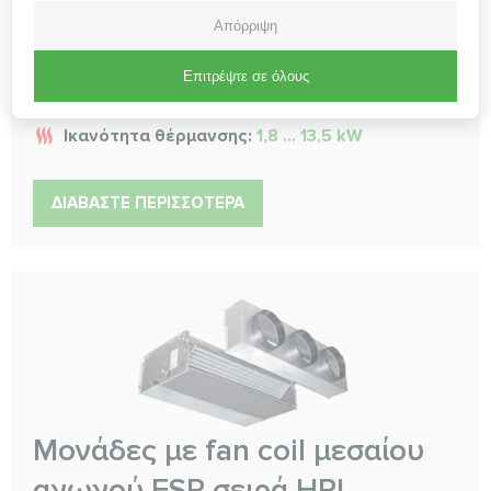
κλιματισμού για την άνεση και την ευκολία σας. Αυτή η
Απόρριψη
προηγμένη και αποδοτική μονάδα έχει σχεδιαστεί για
να παρέχει το βέλτιστο επίπεδο άνεσης σε κάθε χώρο
Επιτρέψτε σε όλους
Ικανότητα ψύξης:
1,2 ... 9,0 kW
Ικανότητα θέρμανσης:
1,8 ... 13,5 kW
ΔΙΑΒΆΣΤΕ ΠΕΡΙΣΣΌΤΕΡΑ
Μονάδες με fan coil μεσαίου
αγωγού ESP σειρά HPL