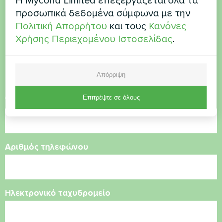
Η Mycond Limited επεξεργάζεται όλα τα
Θέλετε να αγοράσετε ή
προσωπικά δεδομένα σύμφωνα με την
Πολιτική Απορρήτου
και τους
Κανόνες
έχετε ερωτήσεις
Χρήσης Περιεχομένου Ιστοσελίδας
.
Επικοινωνήστε μαζί μας και θα σας
βοηθήσουμε
Απόρριψη
Επιτρέψτε σε όλους
Όνομα
Αριθμός τηλεφώνου
Ηλεκτρονικό ταχυδρομείο