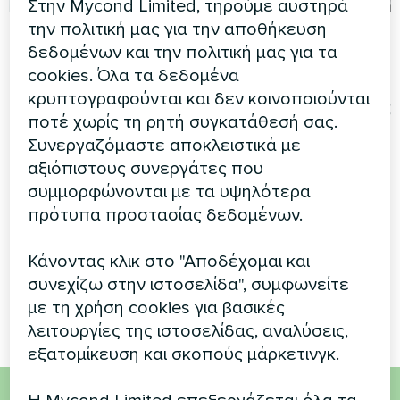
Στην Mycond Limited, τηρούμε αυστηρά
την πολιτική μας για την αποθήκευση
Ιδιωτική κατοικία
Αίθουσα παραγωγής
δεδομένων και την πολιτική μας για τα
με μονάδες
Θερμοστάτης Fan coil
cookies. Όλα τα δεδομένα
εξαερισμού
Mycond ORB Fan με Wi-Fi
κρυπτογραφούνται και δεν κοινοποιούνται
ανάκτησης ενέργειας
ποτέ χωρίς τη ρητή συγκατάθεσή σας.
Mycond MVC700-A
Συνεργαζόμαστε αποκλειστικά με
αξιόπιστους συνεργάτες που
Η μονάδα εξαερισμού
ανάκτησης ενέργειας
συμμορφώνονται με τα υψηλότερα
MyCond MVC700-A
πρότυπα προστασίας δεδομένων.
εξασφαλίζει συνεχή παροχή
φρέσκου αέρα ενώ
Κάνοντας κλικ στο "Αποδέχομαι και
παράλληλα ανακτά
θερμότητα από τον αέρα
συνεχίζω στην ιστοσελίδα", συμφωνείτε
εξαγωγής.
με τη χρήση cookies για βασικές
λειτουργίες της ιστοσελίδας, αναλύσεις,
εξατομίκευση και σκοπούς μάρκετινγκ.