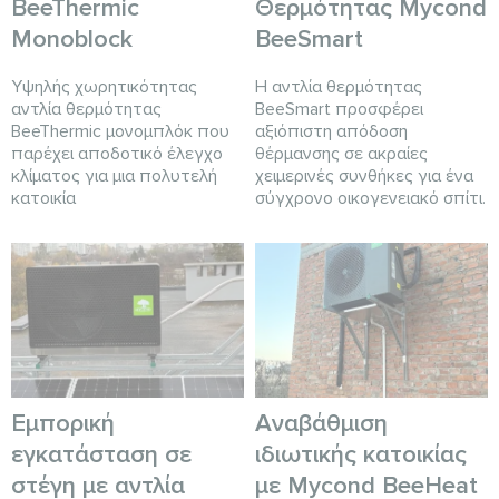
BeeThermic
Θερμότητας Mycond
Monoblock
BeeSmart
Υψηλής χωρητικότητας
Η αντλία θερμότητας
αντλία θερμότητας
BeeSmart προσφέρει
BeeThermic μονομπλόκ που
αξιόπιστη απόδοση
παρέχει αποδοτικό έλεγχο
θέρμανσης σε ακραίες
κλίματος για μια πολυτελή
χειμερινές συνθήκες για ένα
κατοικία
σύγχρονο οικογενειακό σπίτι.
Εμπορική
Αναβάθμιση
εγκατάσταση σε
ιδιωτικής κατοικίας
στέγη με αντλία
με Mycond BeeHeat