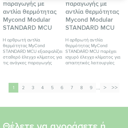
παραγωγής με
παραγωγής με
αντλία θερμότητας
αντλία θερμότητας
Mycond Modular
Mycond Modular
STANDARD MCU
STANDARD MCU
Η αρθρωτή αντλία
Η αρθρωτή αντλία
θερμότητας MyCond
θερμότητας MyCond
STANDARD MCU εξασφαλίζει
STANDARD MCU παρέχει
σταθερό έλεγχο κλίματος για
ισχυρό έλεγχο κλίματος για
τις ανάγκες παραγωγής
απαιτητικές λειτουργίες
…
1
2
3
4
5
6
7
8
9
Θέλετε να αγοράσετε ή