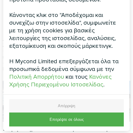
που τροφοδοτείται
με την Αντλία
από την Αντλία
Θερμότητας Mycond
Κάνοντας κλικ στο "Αποδέχομαι και
Θερμότητας Mycond
Modular
συνεχίζω στην ιστοσελίδα", συμφωνείτε
Modular
με τη χρήση cookies για βασικές
Ενεργειακά αποδοτικός
έλεγχος κλίματος για ένα
λειτουργίες της ιστοσελίδας, αναλύσεις,
Αξιόπιστη και κλιμακούμενη
σύγχρονο εμπορικό κέντρο
λύση κλίματος για ένα
εξατομίκευση και σκοπούς μάρκετινγκ.
χρησιμοποιώντας αντλία
εμπορικό κέντρο με υψηλή
θερμότητας Mycond Modular.
κίνηση χρησιμοποιώντας
Η Mycond Limited επεξεργάζεται όλα τα
αντλία θερμότητας Mycond
προσωπικά δεδομένα σύμφωνα με την
Modular.
Πολιτική Απορρήτου
και τους
Κανόνες
Χρήσης Περιεχομένου Ιστοσελίδας
.
Απόρριψη
Επιτρέψτε σε όλους
Συγκρότημα
Εγκατάσταση