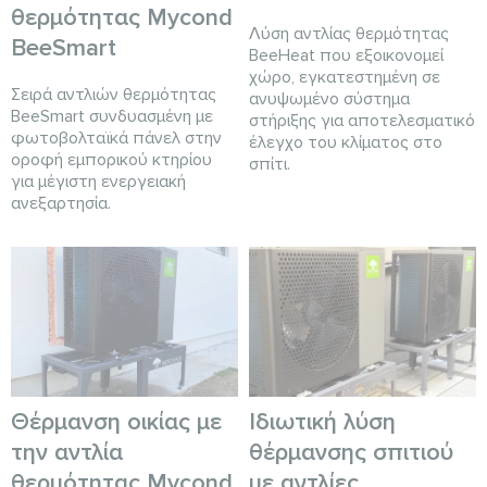
θερμότητας Mycond
Λύση αντλίας θερμότητας
BeeSmart
BeeHeat που εξοικονομεί
χώρο, εγκατεστημένη σε
Σειρά αντλιών θερμότητας
ανυψωμένο σύστημα
BeeSmart συνδυασμένη με
στήριξης για αποτελεσματικό
φωτοβολταϊκά πάνελ στην
έλεγχο του κλίματος στο
οροφή εμπορικού κτηρίου
σπίτι.
για μέγιστη ενεργειακή
ανεξαρτησία.
Θέρμανση οικίας με
Ιδιωτική λύση
την αντλία
θέρμανσης σπιτιού
θερμότητας Mycond
με αντλίες