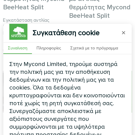
BeeHeat Split
θερμότητας Mycond
BeeHeat Split
Εγκατάσταση αντλίας
θερμότητας σειράς BeeHeat
Λύση αντλίας θερμότητας με
Συγκατάθεση cookie
×
με ενεργειακή απόδοση που
διαχωρισμένη μονάδα
παρέχει έλεγχο κλίματος όλο
ενεργειακής απόδοσης για
το χρόνο για μια σύγχρονη
ιδιωτική κατοικία
Συναίνεση
Πληροφορίες
Σχετικά με το πρόγραμμα
ιδιωτική κατοικία.
χρησιμοποιώντας τη σειρά
Mycond BeeHeat.
Στην Mycond Limited, τηρούμε αυστηρά
την πολιτική μας για την αποθήκευση
δεδομένων και την πολιτική μας για τα
cookies. Όλα τα δεδομένα
κρυπτογραφούνται και δεν κοινοποιούνται
ποτέ χωρίς τη ρητή συγκατάθεσή σας.
Συνεργαζόμαστε αποκλειστικά με
αξιόπιστους συνεργάτες που
Εμπορικό σύστημα
Λύση κλίματος
συμμορφώνονται με τα υψηλότερα
κλιματισμού λιανικής
εμπορικού κέντρου
πρότυπα προστασίας δεδομένων.