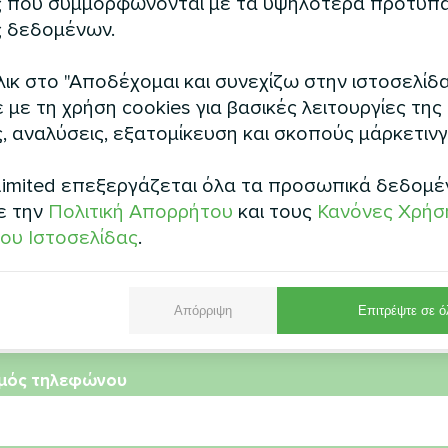
 που συμμορφώνονται με τα υψηλότερα πρότυπ
Σχεδιασμός έργων τέχνης Μο
eat MHS-U12BH
Silent series
 δεδομένων.
t MHS-U12BH εξασφαλίζει
ατική θέρμανση και ψύξη
ικ στο "Αποδέχομαι και συνεχίζω στην ιστοσελίδα
με τη χρήση cookies για βασικές λειτουργίες της
, αναλύσεις, εξατομίκευση και σκοπούς μάρκετινγ
imited επεξεργάζεται όλα τα προσωπικά δεδομέ
ε την
Πολιτική Απορρήτου
και τους
Κανόνες Χρήσ
ου Ιστοσελίδας
.
μα
Απόρριψη
Επιτρέψτε σε ό
μός τηλεφώνου