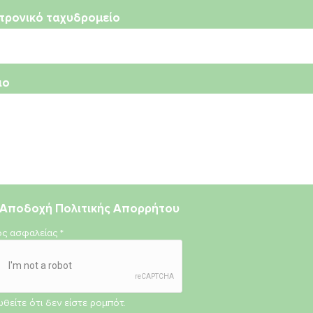
τρονικό ταχυδρομείο
ιο
Αποδοχή
Πολιτικής Απορρήτου
ος ασφαλείας
*
θείτε ότι δεν είστε ρομπότ.