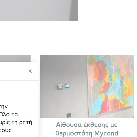
×
την
 Όλα τα
ρίς τη ρητή
α
Αίθουσα έκθεσης με
τους
θερμοστάτη Mycond