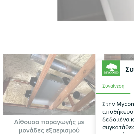
Συ
Συναίνεση
Στην Mycond
αποθήκευση 
δεδομένα κ
Αίθουσα παραγωγής με
Εξοχικ
συγκατάθεσ
μονάδες εξαερισμού
θερμότ