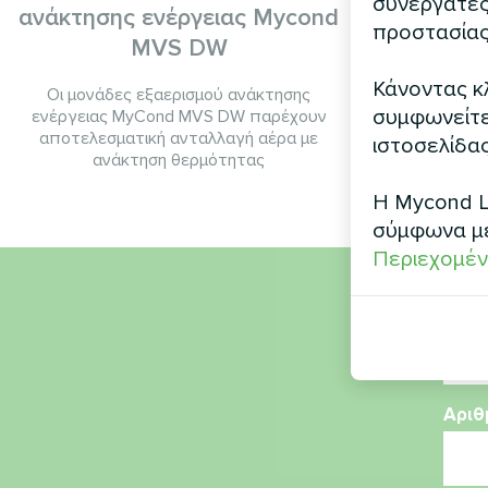
συνεργάτες
ανάκτησης ενέργειας Mycond
BeeH
προστασίας
MVS DW
Το BeeHea
αποτελεσμ
Κάνοντας κλ
Οι μονάδες εξαερισμού ανάκτησης
συμφωνείτε 
ενέργειας MyCond MVS DW παρέχουν
αποτελεσματική ανταλλαγή αέρα με
ιστοσελίδας
ανάκτηση θερμότητας
Η Mycond L
σύμφωνα μ
Περιεχομέν
Όνο
Αριθ