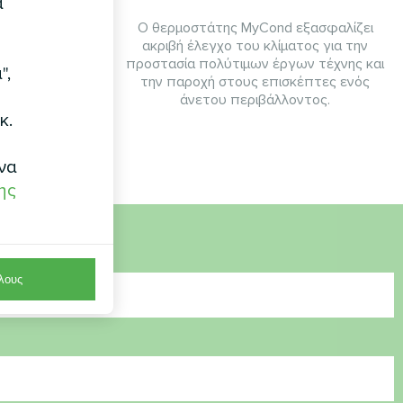
α
νάδα fan coil
Ο θερμοστάτης MyCond εξασφαλίζει
ακριβή έλεγχο του κλίματος για την
προστασία πολύτιμων έργων τέχνης και
",
την παροχή στους επισκέπτες ενός
άνετου περιβάλλοντος.
κ.
να
ης
λους