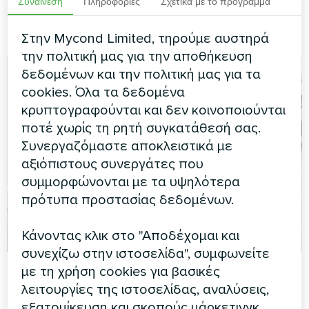
Συναίνεση
Πληροφορίες
Σχετικά με το πρόγραμμα
Εκσυγχρονισμός του συστήματος HVAC
ξενοδοχείου: προσθήκη αφύγρανσης
Στην Mycond Limited, τηρούμε αυστηρά
την πολιτική μας για την αποθήκευση
δεδομένων και την πολιτική μας για τα
cookies. Όλα τα δεδομένα
κρυπτογραφούνται και δεν κοινοποιούνται
ποτέ χωρίς τη ρητή συγκατάθεσή σας.
Συνεργαζόμαστε αποκλειστικά με
αξιόπιστους συνεργάτες που
συμμορφώνονται με τα υψηλότερα
πρότυπα προστασίας δεδομένων.
Κάνοντας κλικ στο "Αποδέχομαι και
συνεχίζω στην ιστοσελίδα", συμφωνείτε
Mycond
15.12.2025
Αφύγρανση και ύγρανση
με τη χρήση cookies για βασικές
λειτουργίες της ιστοσελίδας, αναλύσεις,
Τι είναι ο αφυγραντήρας αέρα: πώς
εξατομίκευση και σκοπούς μάρκετινγκ.