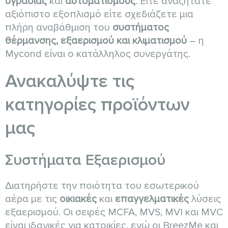
υγρασίας
και
αυτοματισμούς
. Είτε αναζητάτε
αξιόπιστο εξοπλισμό είτε σχεδιάζετε μια
πλήρη αναβάθμιση του
συστήματος
θέρμανσης, εξαερισμού και κλιματισμού
– η
Mycond είναι ο κατάλληλος συνεργάτης.
Ανακαλύψτε τις
κατηγορίες προϊόντων
μας
Συστήματα Εξαερισμού
Διατηρήστε την ποιότητα του εσωτερικού
αέρα με τις
οικιακές
και
επαγγελματικές
λύσεις
εξαερισμού. Οι σειρές MCFA, MVS, MVI και MVC
είναι ιδανικές για κατοικίες, ενώ οι BreezMe και