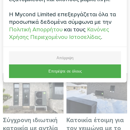
λειτουργεί και γιατί χρειάζεται
Η Mycond Limited επεξεργάζεται όλα τα
προσωπικά δεδομένα σύμφωνα με την
ΠΕΡΙΣΣΌΤΕΡΕΣ ΑΝΑΡΤΉΣΕΙΣ ΣΤΟ BLOG
Πολιτική Απορρήτου
και τους
Κανόνες
Χρήσης Περιεχομένου Ιστοσελίδας
.
Mycond λύσεις
Απόρριψη
Επιτρέψτε σε όλους
Σύγχρονη ιδιωτική
Κατοικία έτοιμη για
κατοικία με αντλία
τον χειμώνα με το