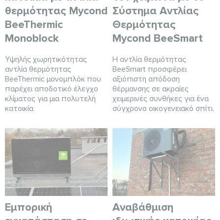
θερμότητας Mycond
Σύστημα Αντλίας
BeeThermic
Θερμότητας
Monoblock
Mycond BeeSmart
Υψηλής χωρητικότητας
Η αντλία θερμότητας
αντλία θερμότητας
BeeSmart προσφέρει
BeeThermic μονομπλόκ που
αξιόπιστη απόδοση
παρέχει αποδοτικό έλεγχο
θέρμανσης σε ακραίες
κλίματος για μια πολυτελή
χειμερινές συνθήκες για ένα
κατοικία
σύγχρονο οικογενειακό σπίτι.
Εμπορική
Αναβάθμιση