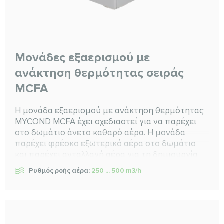
Μονάδες εξαερισμού με
ανάκτηση θερμότητας σειράς
MCFA
Η μονάδα εξαερισμού με ανάκτηση θερμότητας
MYCOND MCFA έχει σχεδιαστεί για να παρέχει
στο δωμάτιο άνετο καθαρό αέρα. Η μονάδα
παρέχει φρέσκο εξωτερικό αέρα στο δωμάτιο
και παρέχει ανταλλαγή αέρα για τη δημιουργία
ενός υγιούς περιβάλλοντος με επαρκή
Ρυθμός ροής αέρα:
250 ... 500 m3/h
περιεκτικότητα σε οξυγόνο, κατάλληλα επίπεδα
θερμοκρασίας και υγρασίας μαζί με σχεδόν
μηδενικά επίπεδα μόλυνσης