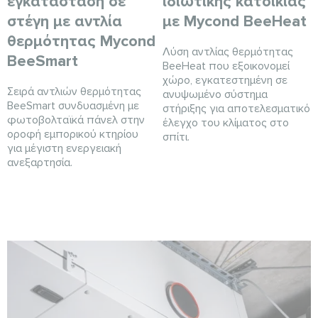
εγκατάσταση σε
ιδιωτικής κατοικίας
στέγη με αντλία
με Mycond BeeHeat
θερμότητας Mycond
Λύση αντλίας θερμότητας
BeeSmart
BeeHeat που εξοικονομεί
χώρο, εγκατεστημένη σε
Σειρά αντλιών θερμότητας
ανυψωμένο σύστημα
BeeSmart συνδυασμένη με
στήριξης για αποτελεσματικό
φωτοβολταϊκά πάνελ στην
έλεγχο του κλίματος στο
οροφή εμπορικού κτηρίου
σπίτι.
για μέγιστη ενεργειακή
ανεξαρτησία.