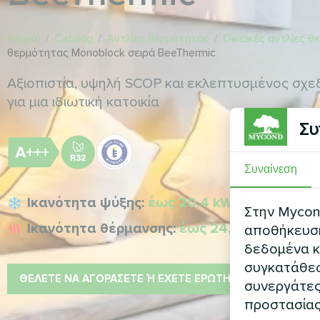
Αρχική
/
Catalog
/
Αντλίες θερμότητας
/
Οικιακές αντλίες 
θερμότητας Monoblock σειρά BeeThermic
Αξιοπιστία, υψηλή SCOP και εκλεπτυσμένος σχεδ
για μια ιδιωτική κατοικία
Συ
Συναίνεση
Ικανότητα ψύξης:
έως 20,4 kW
Στην Mycond
Ικανότητα θέρμανσης:
έως 24,0 kW
αποθήκευση 
δεδομένα κ
συγκατάθεσ
ΘΈΛΕΤΕ ΝΑ ΑΓΟΡΆΣΕΤΕ Ή ΈΧΕΤΕ ΕΡΩΤΉΣΕΙΣ
συνεργάτες
προστασίας