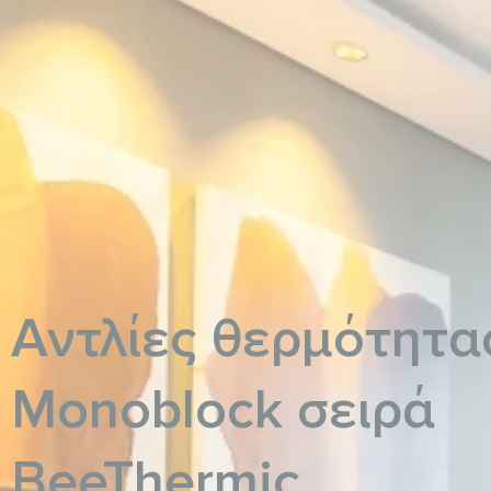
Αντλίες θερμότητα
Monoblock σειρά
BeeThermic