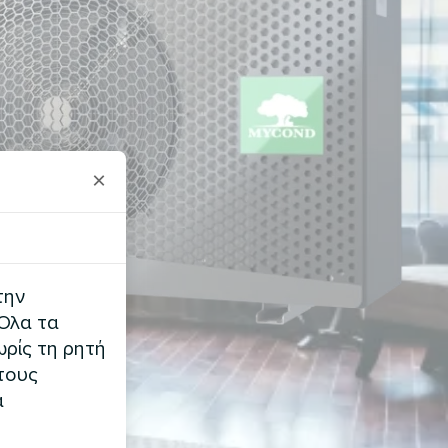
×
την
 Όλα τα
ρίς τη ρητή
τους
α