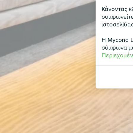
Κάνοντας κλ
συμφωνείτε 
ιστοσελίδας
Η Mycond L
σύμφωνα μ
Περιεχομέν