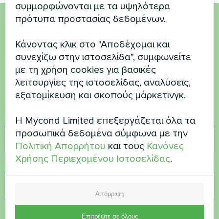
συμμορφώνονται με τα υψηλότερα
πρότυπα προστασίας δεδομένων.
Θέλετε να αγοράσετε ή
Κάνοντας κλικ στο "Αποδέχομαι και
έχετε ερωτήσεις
συνεχίζω στην ιστοσελίδα", συμφωνείτε
με τη χρήση cookies για βασικές
Επικοινωνήστε μαζί μας και θα σας
λειτουργίες της ιστοσελίδας, αναλύσεις,
βοηθήσουμε
εξατομίκευση και σκοπούς μάρκετινγκ.
Η Mycond Limited επεξεργάζεται όλα τα
Όνομα
προσωπικά δεδομένα σύμφωνα με την
Πολιτική Απορρήτου
και τους
Κανόνες
Χρήσης Περιεχομένου Ιστοσελίδας
.
Αριθμός τηλεφώνου
Απόρριψη
Ηλεκτρονικό ταχυδρομείο
Επιτρέψτε σε όλους