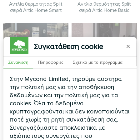
Αντλία θερμότητας Split
Αντλία θερμότητας Split
σειρά Artic Home Smart
σειρά Artic Home Basic
Συγκατάθεση cookie
×
Συναίνεση
Πληροφορίες
Σχετικά με το πρόγραμμα
Ιδιωτική κατοικία με
Ιδιωτική κατοικία
Στην Mycond Limited, τηρούμε αυστηρά
αντλία θερμότητας
την πολιτική μας για την αποθήκευση
Αντλία θερμότητας Split
Mycond MBasic
σειρά Artic Home Smart
δεδομένων και την πολιτική μας για τα
cookies. Όλα τα δεδομένα
Το MBasic MHM-U09HL
συνδυάζεται με μια δεξαμενή
κρυπτογραφούνται και δεν κοινοποιούνται
αδρανείας MBT100
ποτέ χωρίς τη ρητή συγκατάθεσή σας.
Συνεργαζόμαστε αποκλειστικά με
αξιόπιστους συνεργάτες που