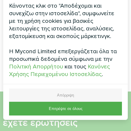
Αναβάθμιση
Ιδιωτική κατοικία
Κάνοντας κλικ στο "Αποδέχομαι και
ιδιωτικής κατοικίας
συνεχίζω στην ιστοσελίδα", συμφωνείτε
Θερμοστάτης δαπέδου
με Mycond BeeHeat
με τη χρήση cookies για βασικές
Mycond ORB Heat
λειτουργίες της ιστοσελίδας, αναλύσεις,
Λύση αντλίας θερμότητας
εξατομίκευση και σκοπούς μάρκετινγκ.
BeeHeat που εξοικονομεί
χώρο, εγκατεστημένη σε
ανυψωμένο σύστημα
Η Mycond Limited επεξεργάζεται όλα τα
στήριξης για αποτελεσματικό
προσωπικά δεδομένα σύμφωνα με την
έλεγχο του κλίματος στο
Πολιτική Απορρήτου
και τους
Κανόνες
σπίτι.
Χρήσης Περιεχομένου Ιστοσελίδας
.
Απόρριψη
Θέλετε να αγοράσετε ή
Επιτρέψτε σε όλους
έχετε ερωτήσεις