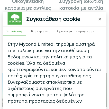
Οικογενειακή
Σύγχρονη ιδιωτική
κατοικία με αντλίες
κατοικία με αντλία
θερμότητας Mycond
θερμότητας Mycond
Συγκατάθεση cookie
×
Split σειρά BeeSmart
BeeThermic
Monoblock
Συναίνεση
Πληροφορίες
Σχετικά με το πρόγραμμα
Αντλίες θερμότητας MyCond
Split σειρά BeeSmart
Υψηλής χωρητικότητας
Στην Mycond Limited, τηρούμε αυστηρά
αντλία θερμότητας
BeeThermic μονομπλόκ που
την πολιτική μας για την αποθήκευση
παρέχει αποδοτικό έλεγχο
δεδομένων και την πολιτική μας για τα
κλίματος για μια πολυτελή
cookies. Όλα τα δεδομένα
κατοικία
κρυπτογραφούνται και δεν κοινοποιούνται
ποτέ χωρίς τη ρητή συγκατάθεσή σας.
Συνεργαζόμαστε αποκλειστικά με
αξιόπιστους συνεργάτες που
συμμορφώνονται με τα υψηλότερα
πρότυπα προστασίας δεδομένων.