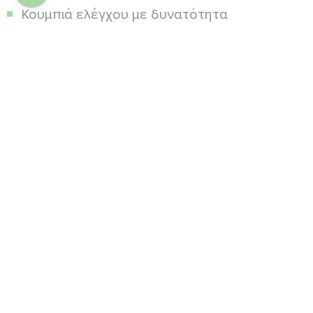
Κουμπιά ελέγχου με δυνατότητα
κλειδώματος
Έλεγχος ανεμιστήρα (3 ταχύτητες + Auto)
Έλεγχος βαλβίδας*
3 τρόποι λειτουργίας (εξαερισμός, ψύξη ή
θέρμανση)
Πρόσθετες
τροποποιήσεις:
MODBUS για σύνδεση με σύστημα
διαχείρισης κτιρίου ή έξυπνο σπίτι
Υποστήριξη συστημάτων 2 σωλήνων
Υποστήριξη συστημάτων 4 σωλήνων