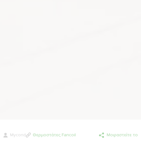
Mycond
Θερμοστάτες Fancoil
Μοιραστείτε το