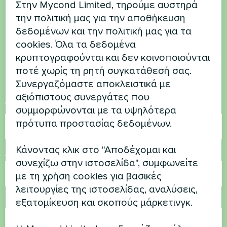
Στην Mycond Limited, τηρούμε αυστηρά
Θέλετε να αγοράσετε ή
την πολιτική μας για την αποθήκευση
δεδομένων και την πολιτική μας για τα
έχετε ερωτήσεις
cookies. Όλα τα δεδομένα
κρυπτογραφούνται και δεν κοινοποιούνται
Επικοινωνήστε μαζί μας και θα σας
ποτέ χωρίς τη ρητή συγκατάθεσή σας.
βοηθήσουμε
Συνεργαζόμαστε αποκλειστικά με
αξιόπιστους συνεργάτες που
Όνομα
συμμορφώνονται με τα υψηλότερα
πρότυπα προστασίας δεδομένων.
Κάνοντας κλικ στο "Αποδέχομαι και
Αριθμός τηλεφώνου
συνεχίζω στην ιστοσελίδα", συμφωνείτε
με τη χρήση cookies για βασικές
λειτουργίες της ιστοσελίδας, αναλύσεις,
Ηλεκτρονικό ταχυδρομείο
εξατομίκευση και σκοπούς μάρκετινγκ.