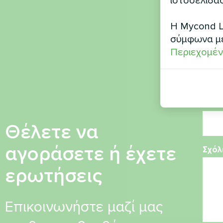
ιστοσελίδας
Όνο
Η Mycond L
σύμφωνα μ
Περιεχομέν
Αριθ
Ηλεκ
Θέλετε να
αγοράσετε ή έχετε
Σχόλ
ερωτήσεις
Επικοινωνήστε μαζί μας