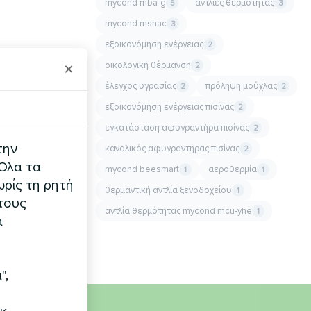
mycond mba-g
αντλίες θερμότητας
5
3
mycond mshac
3
εξοικονόμηση ενέργειας
2
×
οικολογική θέρμανση
2
έλεγχος υγρασίας
πρόληψη μούχλας
2
2
εξοικονόμηση ενέργειας πισίνας
2
εγκατάσταση αφυγραντήρα πισίνας
2
την
καναλικός αφυγραντήρας πισίνας
2
 Όλα τα
mycond beesmart
αεροθερμία
1
1
ρίς τη ρητή
θερμαντική αντλία ξενοδοχείου
1
τους
αντλία θερμότητας mycond mcu-yhe
1
α
",