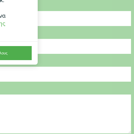
κ.
να
ης
λους