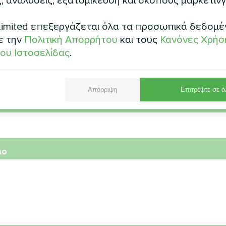
, αναλύσεις, εξατομίκευση και σκοπούς μάρκετινγ
μα
imited επεξεργάζεται όλα τα προσωπικά δεδομέ
ε την
Πολιτική Απορρήτου
και τους
Κανόνες Χρήσ
ου Ιστοσελίδας
.
μός τηλεφώνου
Απόρριψη
Επιτρέψτε σε ό
τρονικό ταχυδρομείο
ιο