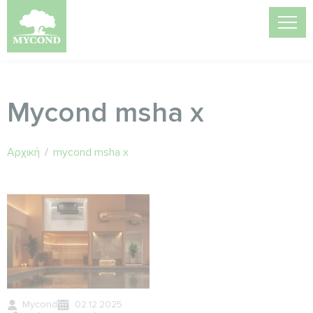
Mycond msha x
Αρχική
/
mycond msha x
Mycond
02.12.2025