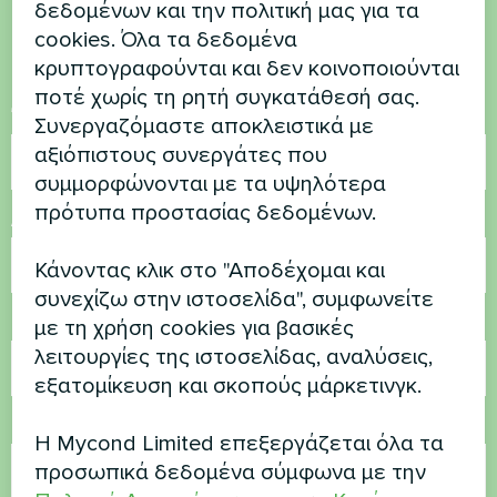
δεδομένων και την πολιτική μας για τα
Επικοινωνήστε μαζί μας και θα σας
cookies. Όλα τα δεδομένα
βοηθήσουμε
κρυπτογραφούνται και δεν κοινοποιούνται
ποτέ χωρίς τη ρητή συγκατάθεσή σας.
Όνομα
Συνεργαζόμαστε αποκλειστικά με
αξιόπιστους συνεργάτες που
συμμορφώνονται με τα υψηλότερα
πρότυπα προστασίας δεδομένων.
Αριθμός τηλεφώνου
Κάνοντας κλικ στο "Αποδέχομαι και
συνεχίζω στην ιστοσελίδα", συμφωνείτε
Ηλεκτρονικό ταχυδρομείο
με τη χρήση cookies για βασικές
λειτουργίες της ιστοσελίδας, αναλύσεις,
εξατομίκευση και σκοπούς μάρκετινγκ.
Σχόλιο
Η Mycond Limited επεξεργάζεται όλα τα
προσωπικά δεδομένα σύμφωνα με την