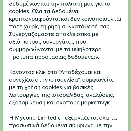
δεδομένων και την πολιτική μας για τα
Επικοινωνήστε μαζί μας και θα σας
cookies. Όλα τα δεδομένα
βοηθήσουμε
κρυπτογραφούνται και δεν κοινοποιούνται
ποτέ χωρίς τη ρητή συγκατάθεσή σας.
Όνομα
Συνεργαζόμαστε αποκλειστικά με
αξιόπιστους συνεργάτες που
συμμορφώνονται με τα υψηλότερα
πρότυπα προστασίας δεδομένων.
Αριθμός τηλεφώνου
Κάνοντας κλικ στο "Αποδέχομαι και
συνεχίζω στην ιστοσελίδα", συμφωνείτε
με τη χρήση cookies για βασικές
Ηλεκτρονικό ταχυδρομείο
λειτουργίες της ιστοσελίδας, αναλύσεις,
εξατομίκευση και σκοπούς μάρκετινγκ.
Σχόλιο
Η Mycond Limited επεξεργάζεται όλα τα
προσωπικά δεδομένα σύμφωνα με την