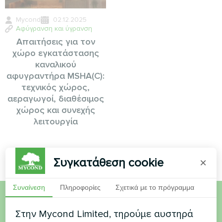
Mycond
02.12.2025
Αφύγρανση και ύγρανση
Απαιτήσεις για τον
χώρο εγκατάστασης
καναλικού
αφυγραντήρα MSHA(C):
τεχνικός χώρος,
αεραγωγοί, διαθέσιμος
χώρος και συνεχής
λειτουργία
Συγκατάθεση cookie
×
Συναίνεση
Πληροφορίες
Σχετικά με το πρόγραμμα
Θέλετε να αγοράσετε ή
Στην Mycond Limited, τηρούμε αυστηρά