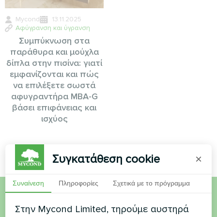
Mycond
13.11.2025
Αφύγρανση και ύγρανση
Συμπύκνωση στα
παράθυρα και μούχλα
δίπλα στην πισίνα: γιατί
εμφανίζονται και πώς
να επιλέξετε σωστά
αφυγραντήρα MBA-G
βάσει επιφάνειας και
ισχύος
Συγκατάθεση cookie
×
Συναίνεση
Πληροφορίες
Σχετικά με το πρόγραμμα
Θέλετε να αγοράσετε ή
Στην Mycond Limited, τηρούμε αυστηρά