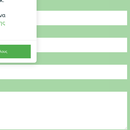
κ.
να
ης
λους