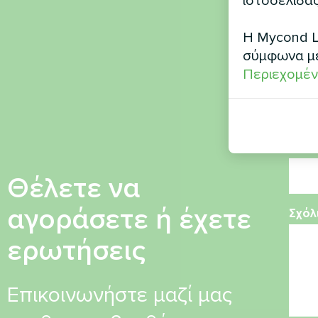
ιστοσελίδας
Όνο
Η Mycond L
σύμφωνα μ
Περιεχομέν
Αριθ
Ηλεκ
Θέλετε να
αγοράσετε ή έχετε
Σχόλ
ερωτήσεις
Επικοινωνήστε μαζί μας