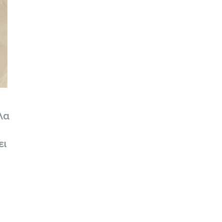
λα
ει