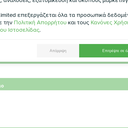
, αναλύσεις, εξατομίκευση και σκοπούς μάρκετινγ
μα
imited επεξεργάζεται όλα τα προσωπικά δεδομέ
ε την
Πολιτική Απορρήτου
και τους
Κανόνες Χρήσ
ου Ιστοσελίδας
.
μός τηλεφώνου
Απόρριψη
Επιτρέψτε σε ό
τρονικό ταχυδρομείο
ιο