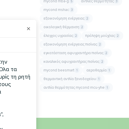
mycond mba-g
αντλίες θερμότητας
5
3
mycond mshac
3
εξοικονόμηση ενέργειας
2
×
οικολογική θέρμανση
2
έλεγχος υγρασίας
πρόληψη μούχλας
2
2
εξοικονόμηση ενέργειας πισίνας
2
εγκατάσταση αφυγραντήρα πισίνας
2
την
καναλικός αφυγραντήρας πισίνας
2
 Όλα τα
mycond beesmart
αεροθερμία
1
1
ρίς τη ρητή
θερμαντική αντλία ξενοδοχείου
1
τους
αντλία θερμότητας mycond mcu-yhe
1
α
",