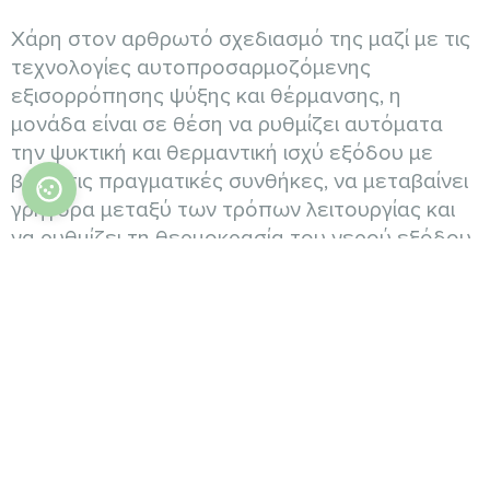
Χάρη στον αρθρωτό σχεδιασμό της μαζί με τις
τεχνολογίες αυτοπροσαρμοζόμενης
εξισορρόπησης ψύξης και θέρμανσης, η
μονάδα είναι σε θέση να ρυθμίζει αυτόματα
την ψυκτική και θερμαντική ισχύ εξόδου με
βάση τις πραγματικές συνθήκες, να μεταβαίνει
γρήγορα μεταξύ των τρόπων λειτουργίας και
να ρυθμίζει τη θερμοκρασία του νερού εξόδου,
ώστε να διασφαλίζεται η συνεχής
εξισορρόπηση που επιτρέπει την παροχή
ισχύος ανάλογα με τη ζήτηση. Με αυτόν τον
τρόπο, η θερμοκρασία και η υγρασία
ελέγχονται με μεγαλύτερη ακρίβεια για ακόμη
μεγαλύτερη άνεση.
Όρια λειτουργίας