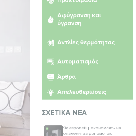
Προετοιμασία
Αφύγρανση και
ύγρανση
Αντλίες θερμότητας
Αυτοματισμός
Άρθρα
Απελευθερώσεις
ΣΧΕΤΙΚΆ ΝΈΑ
Як європейці економлять на
опаленні за допомогою