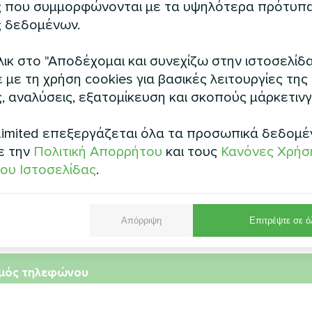
 που συμμορφώνονται με τα υψηλότερα πρότυπ
 δεδομένων.
ικ στο "Αποδέχομαι και συνεχίζω στην ιστοσελίδα
με τη χρήση cookies για βασικές λειτουργίες της
, αναλύσεις, εξατομίκευση και σκοπούς μάρκετινγ
imited επεξεργάζεται όλα τα προσωπικά δεδομέ
ε την
Πολιτική Απορρήτου
και τους
Κανόνες Χρήσ
ου Ιστοσελίδας
.
μα
Απόρριψη
Επιτρέψτε σε ό
μός τηλεφώνου