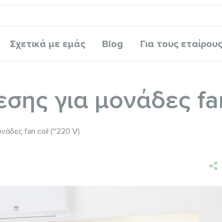
Σχετικά με εμάς
Blog
Για τους εταίρου
ης για μονάδες fan
άδες fan coil (~220 V)