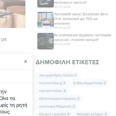
теплового насоса?
30.05.2025
Тепловий насос BeeSmart All-in-
One: економія до 75% на
опаленні
30.05.2025
Як опалювати будинок тепловим
 με
насосом і платити менше?
30.05.2025
×
ΔΗΜΟΦΙΛΉ ΕΤΙΚΈΤΕΣ
αφυγραντήρας πισίνας
7
mycond mba-g
αντλίες θερμότητας
5
3
την
mycond mshac
3
 Όλα τα
εξοικονόμηση ενέργειας
2
ρίς τη ρητή
οικολογική θέρμανση
2
τους
έλεγχος υγρασίας
πρόληψη μούχλας
2
2