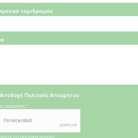
τρονικό ταχυδρομείο
ιο
Αποδοχή
Πολιτικής Απορρήτου
ος ασφαλείας
*
θείτε ότι δεν είστε ρομπότ.