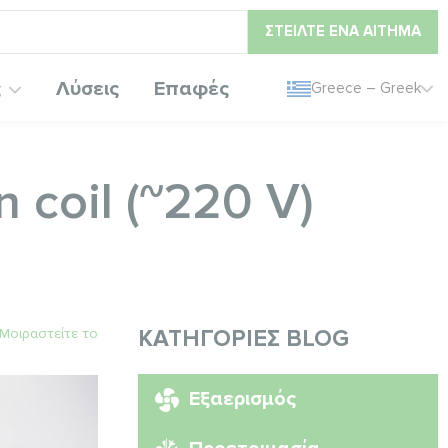
ΣΤΕΊΛΤΕ ΈΝΑ ΑΊΤΗΜΑ
ς
Λύσεις
Επαφές
Greece – Greek
 coil (~220 V)
Μοιραστείτε το
ΚΑΤΗΓΟΡΊΕΣ BLOG
Εξαερισμός