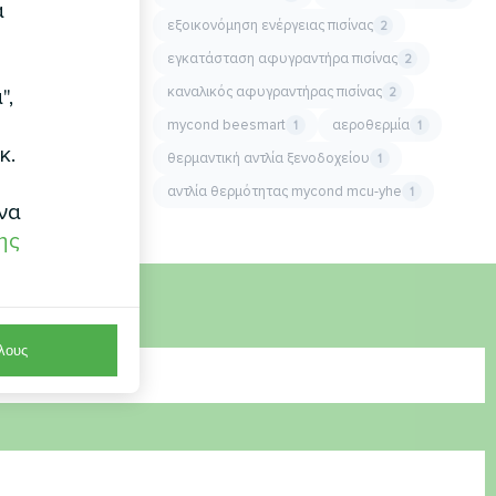
α
εξοικονόμηση ενέργειας πισίνας
2
εγκατάσταση αφυγραντήρα πισίνας
2
καναλικός αφυγραντήρας πισίνας
",
2
mycond beesmart
αεροθερμία
1
1
κ.
θερμαντική αντλία ξενοδοχείου
1
αντλία θερμότητας mycond mcu-yhe
1
να
ης
λους