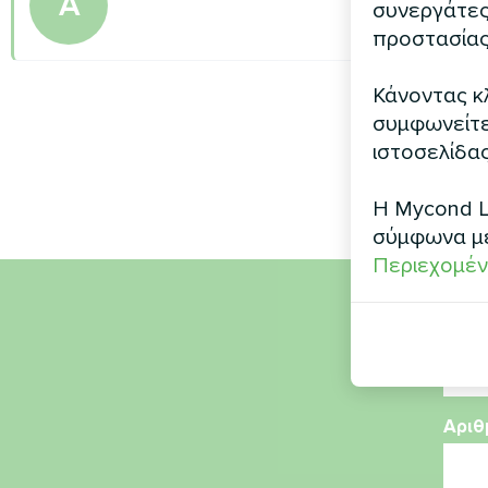
A
συνεργάτες
προστασίας
Κάνοντας κλ
συμφωνείτε 
ιστοσελίδας
Η Mycond L
σύμφωνα μ
Περιεχομέν
Όνο
Αριθ